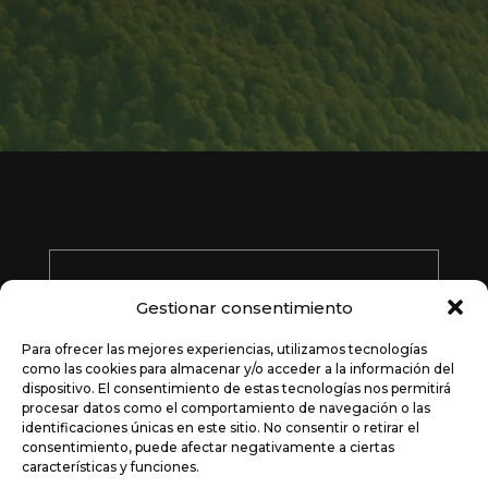
Financiado por la Unión Europea –
Gestionar consentimiento
NextGenerationEU
Para ofrecer las mejores experiencias, utilizamos tecnologías
como las cookies para almacenar y/o acceder a la información del
dispositivo. El consentimiento de estas tecnologías nos permitirá
procesar datos como el comportamiento de navegación o las
identificaciones únicas en este sitio. No consentir o retirar el
consentimiento, puede afectar negativamente a ciertas
© 2025 Toroverde Parks S.L. |
Legal y Privacidad
|
características y funciones.
Política de Cookies
|
Accesibilidad
|
Mapa Web